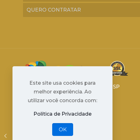
QUERO CONTRATAR
Este site usa cookies para
Avenida Paulista 1294 - São Paulo - SP
melhor experiência. Ao
2024 © Travel 365 Marketplace
utilizar você concorda com:
Cadastur 34.293.031/0001-08
By
Niara Tech
Política de Privacidade
OK