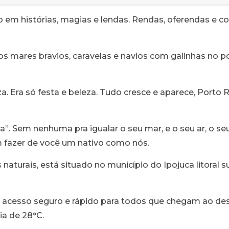
co em histórias, magias e lendas. Rendas, oferendas e co
s mares bravios, caravelas e navios com galinhas no 
eza. Era só festa e beleza. Tudo cresce e aparece, Porto
a”. Sem nenhuma pra igualar o seu mar, e o seu ar, o seu
 fazer de você um nativo como nós.
naturais, está situado no município do Ipojuca litoral 
cesso seguro e rápido para todos que chegam ao desti
ia de 28°C.