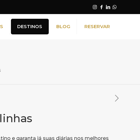
NS
DESTINOS
BLOG
RESERVAR
s
linhas
stino e garanta já suas diárias nos melhores